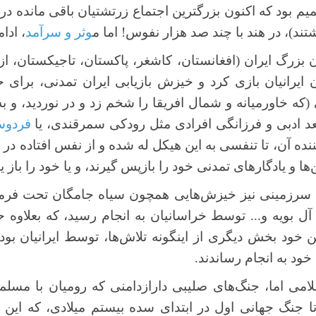
م بود که اکنون بزرگترین اجتماع زرتشتیان باقی مانده در
تند)، در هند با چند صد هزار نفوس! اما م
وثر و سرآمد
، ادا
بزرگ ایران (افغانستان، کاشغر، پاکستان، تاجیکستان، ازبک
ایرانیان بازی کرد و خیزش بازیابی ایران تمدنی، برای 
که خاورمیانه و شمال افریقا را شخم زد و در نوردید، و به
عد ادبی و فرزانگی افرادی مثل رودکی سمرقندی، یا
فردو
ه آن، تا تنفسی به این هیکل له شده و از نفس افتاده در زی
 و یادگارهای تمدنی خود را بازپس گیرند، و یا خود را باز یاب
ابی سرزمینی نیز خیزش‌هایی همچون سیاه جامگان تحت فر
ل بویه و... توسط خراسانیان به انجام رسید، که بعلاوه ح
ین خود بخش دیگری از اینگونه تلاش‌ها، توسط ایرانیان بو
خود به انجام رساندند.
ی اما، جنگ‌های صلیبی دارازدامنی که رومیان با مسلما
تا جنگ جهانی اول در ابتدای سده بیستم میلادی، که این