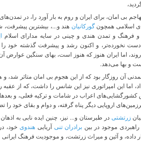
ردید،
هاجم بی امان، برای ایران و روم به بار آورد را، در تمدن‌های
های اسلامی همچون
گورکانیان
هند و...، بیشترین پیشرفت، ش
 و فرهنگ و تمدن هندی و چینی در سایه مدارای اسلام
ا
دست نخورده‌تر، و اکنون رشد و پیشرفت گذشته خود را از
ند، اما ایران هنوز که هنوز است، بهای سنگین عوارض آن
 و بها می‌دهد.
دنی آن روزگار بود که از این هجوم بی امان متاثر شد، و 
اد، اما این امپراتوری نیز این شانس را داشت، که از عقبه
 کشورگشایی‌های اعراب در شامات و ترکیه فعلی، و بعدها 
ین‌های اروپایی دیگر پناه گرفته، و دوام و بقای خود را تض
نیان
زرتشتی
در طبرستان و... نیز، چنین ایده نابی به اذ
راهبردی موجود در بین
برادران تنی
آریایی
هندوی
خود، در
ر داده، و آئین و میراث زرتشت، و موجودیت فرهنگ ایرانی خ