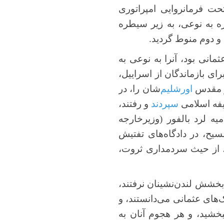
حت فرمانروایی امپراتوری
 به نوعی، به زیر سیطره
و دوم منوط گردید.
مانی بود، آنرا به نوعی به
رای بازماندگان از اسراییل،
هر مقدس
اورشلیم
‌شان را، در
یفه اسلامی
سپردند
و رفتند،
میه لرد بالفور (وزیرخارجه
یح، در دادگاه‌های تفتیش
ن، از حیث سردمداری ثروت،
 بخشش لندن‌نشینان نرفتند،
‌های عثمانی می‌دانستند، و
شید، و هر هجوم آنان به