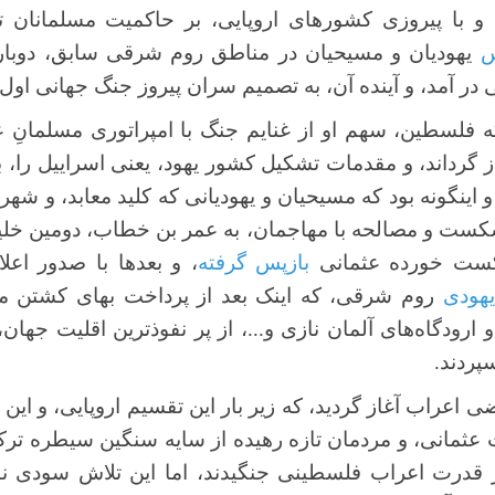
و با پیروزی کشورهای اروپایی، بر حاکمیت مسلمانان ت
س
یهودیان و مسیحیان در مناطق روم شرقی سابق، دوباره
ر آمد، و آینده آن، به تصمیم‌ سران پیروز جنگ جهانی اول 
 که فلسطین، سهم او از غنایم جنگ با امپراتوری مسلمانِ عث
از گرداند، و مقدمات تشکیل کشور یهود، یعنی اسراییل را، ب
 اینگونه بود که مسیحیان و یهودیانی که کلید معابد، و ش
کست و مصالحه با مهاجمان، به عمر بن خطاب، دومین خل
شکست خورده عثمانی
بازپس گرفته
، و بعدها با صدور اعلا
یهودی
روم شرقی، که اینک بعد از پرداخت بهای کشتن مس
 ارودگاه‌های آلمان نازی و...، از پر نفوذترین اقلیت جها
پردند.
ضی اعراب آغاز گردید، که زیر بار این تقسیم اروپایی، و این
ت عثمانی، و مردمان تازه رهیده از سایه سنگین سیطره ترک
قدرت اعراب فلسطینی جنگیدند، اما این تلاش سودی نبخ