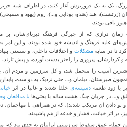
زرگ، یک به یک فروریزش آغاز کنند، در اطراف شبه جزیر
ن (زرتشت)، هند (هندو، بودایی و...)، روم (یهود و مسیحی
وز باقی بودند،
زمان درازی که از چیرگی فرهنگ دیرپای‌شان، بر م
های علیه فرهنگ و اندیشه خود شده بودند، و این امر ب
کرد تا در سایه
مشکلات
و اختلافات داخلی، و سستی بنیاده
و کردارشان، پیروزی را راحتر بدست آورده، و پیش تازند،
بیشترین آسیب را متحمل شد، و کل سرزمین و مردم آن، 
همچون طبرستان، دیلمان و... حتی نزدیک به دو سده، پایدار
دیر یا زود طعمه
دسیسه‌‎ی
خلفا شدند و غالبا در اثر
خیان
 و... در جریان جنگ هشت ساله با بعثی‌ها
با مدافعان وط
لو دادن آن مرتکب شدند)، که در همراهی با مهاجمان، د
یز، در اثر خیانت، فشار و خدعه از هم پاشیدند.
 این حمله، عمق سقوط سرزمینی ایرانیان به حدی بود که، مه