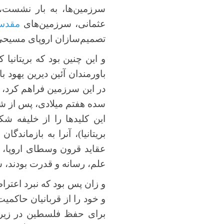
سرزمین‌ها، به بار نشست، 
عثمانی، سرزمین‌های
مقد
تصمیم‌سازان اروپای مسیحی د
و این چنین بود که بریتانیا
باورمندان آئین دیرین یهود ب
در این سرزمین فراهم کرد، و
سده هفتم میلادی، پس از ش
این کلیدها را از خلیفه 
بریتانیا)، آنرا به بازماندگان
عقاید قرون وسطای اروپا، و
علم، رسانه و قدرت بودند، س
و زان پس بود که نبرد اعترا
و خود را از قربانیان حاکمی
برای حفظ فلسطین در زیر 