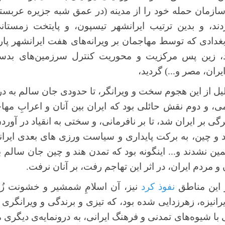
سازمان حمله خود را از مدینه (در عمق شبه جزیره عربست
ند، و بدین ترتیب ایرانشهر تیسپون، و پایتخت زمستان
بغدادی که توسط مهاجمان بر ویرانه‌های هفت ایرانشهر پارس
د، زین پس مرکزیت و محوریت کنترل سرزمین‌های بدست
ن، مصر و...) گردید،
لیل از این هجوم سخت و ویرانگر، تا حدودی جان سالم به در ب
 و دوم نقش حائلی بود که ایران بین آنان و اعرابِ مهاج
بر ایران شد، تا بر نافرمانی، و سختی به انقیاد در آوردن 
د و چین، به برکت پایداری و سیاست ورزی های بعدی ایرا
ین نشدند و... اینگونه بود که تمدن هند و چین جان سالم به 
 و مردم ایران، در اثر این تهاجم رفت، بر آنان نرفت.
ر این مناطق
نفوذ کرد
نیز، آن اسلامِ شمشیر و خشونت زُدا
یرانیزه، زهرزدایی شده بود، که تیزی و برندگی و ویرانگری ه
ی با شیوه‌های تمدنی و فرهنگ ایرانی، به درونمایه‌ی دیگری