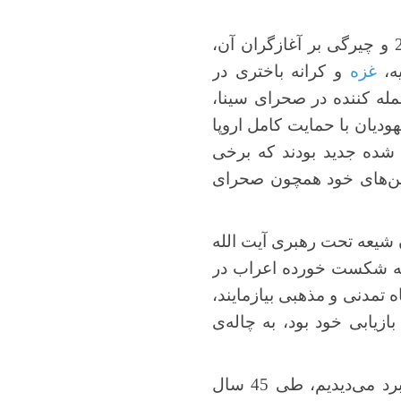
همان سناریویی که این روزها شاهدیم، که اسراییل در پس غلبه بر حمله 7 اکتبر 2023 و چیرگی بر آغازگران آن،
ه،
غزه
و کرانه باختری در
له کننده در صحرای سینا،
ودیان با حمایت کامل اروپا
شده جدید بودند که برخی
ین‌های خود همچون صحرای
ن شیعه تحت رهبری آیت الله
داعیه‌دار رهبری جبهه شکست خورده اعراب در
اه تمدنی و مذهبی بیازمایند،
زیابی خود بود، به چاله‌ی
اما به عکس گذشته که اتحاد در حرکت ضد اسراییلی را، در میان «السابقون» این نبرد می‌دیدیم، طی 45 سال