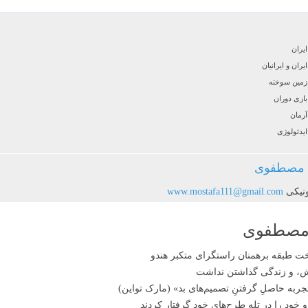
ایران
ایران و ایرانیان
زمین سوخته
بازی دوران
آرمان
ایدئولوژی
مصطفوی
نیکی
www.mostafa111@gmail.com
 مصطفوی
اش، و زندگی گذاشتن نداشت
ربه حاصلِ گرفتنِ تصمیم‌های بد» (مارک تواین)
و خود را در تله طرح‌های خود گرفتار کردند