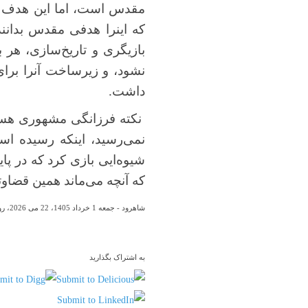
مقدس است، اما این هدف و م
که اینرا هدفی مقدس بدانند
بازیگری و تاریخ‌سازی، هر 
نشود، و زیرساخت آنرا برا
داشت.
نکته فرزانگی مشهوری هست 
نمی‌رسید، اینکه رسیده اس
شیوه‌ایی بازی کرد که در پای
که آنچه می‌ماند همین قضاوت
شاهرود - جمعه 1 خرداد 1405، 22 می 2026، روز 84 جنگ امریکا و اسراییل با ایران، روز 46 آتش بس
به اشتراک بگذارید