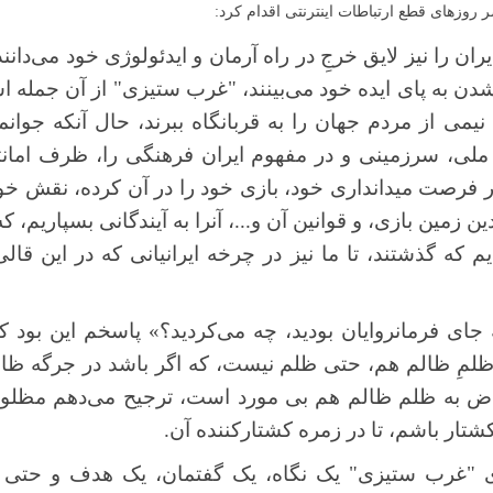
 روزهای قطع ارتباطات اینترنتی اقدام کرد:
ران را نیز لایق خرجِ در راه آرمان و ایدئولوژی خود می‌دانند
 شدن به پای ایده خود می‌بینند، "غرب ستیزی" از آن جمله
نیمی از مردم جهان را به قربانگاه ببرند، حال آنکه جوان
ملی، سرزمینی و در مفهوم ایران فرهنگی را، ظرف امانت
ر فرصت میدانداری خود، بازی خود را در آن کرده، نقش خود 
ن زمین بازی، و قوانین آن و...، آنرا به آیندگانی بسپاریم، که
م که گذشتند، تا ما نیز در چرخه ایرانیانی که در این قا
جای فرمانروایان بودید، چه می‌کردید؟» پاسخم این بود 
ظلمِ ظالم هم، حتی ظلم نیست، که اگر باشد در جرگه ظال
ض به ظلم ظالم هم بی مورد است، ترجیح می‌دهم مظلوم
تار باشم، تا در زمره کشتارکننده آن.
 "غرب ستیزی" یک نگاه، یک گفتمان، یک هدف و حتی ب