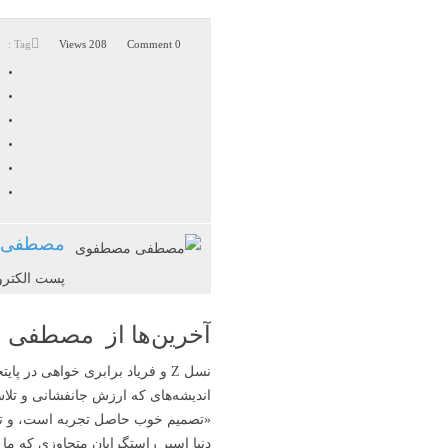
Tag :
208 Views
0 Comment
مصطفی 
پست الکترو
آخرین‌ها از مصطفی
نسل Z و فریاد برابری خواهی در پایتخت طبقه برهمنان راستگرای متکبر هندو
اندیشه‌های که ارزش جانفشانی و تل
«تصمیم‌ خوب حاصل تجربه‌ است، و تج
دنیا اسیر راستگرایان متجاوزی‌ که ما 