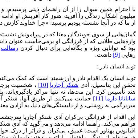
میلیون اشکال زندگی را آفرید، هنوز کار آفرینش او ادامه دا
از ما که در آنجا نشسته بودیم پرسید: «چرا خداوند کارش د
گمان‌هایی از سوی جویندگان معنا که در پیرامونش نشسته بو
واژه‌هایی طلایی که از فرزانگی او برمی‌خاست عنوان دا
بود که توانایی ویژه و یگانه‌ایی برای دنبال کردن
رسالت
ز
رهایی
[9]
داشت.
تولد انسان نادر :
تولد انسان یک اقدام نادر و ارزشمند است که کمک می‌کند
تحقق این پتانسیل، آدی
شنکر آچاریا
[10]
، شخصیت برجست
هند تأسیس کرد. این مت‌ها، نه تنها مراکز یادگیری‌اند، ب
ساناتانا دارما
[11]
حمایت می‌کنند. از طریق آنها، شنکر آچار
سردرگمی به روشنی، و از دلبستگی‌های دنیا، به آزادی معنو
این اقدام از فرزانگی بی‌کران آدی شنکر آچاریا سرچشمه م
فراهم می‌کند. راهنما ادامه می‌دهد و می‌گوید که آدی شنکر
اقیانوس پهناور است: عمیق، بی‌کران و فراتر از درک حواس
هر جنبه‌ای از زندگی راهنمایی ارائه می‌دهند: دارما (درست