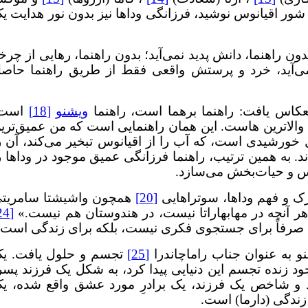
ب شور اقیانوس نوشید، فرزانگی وداها نیز بدون نور هدایت ی
ن راهنما، دانش پدید نمی‌آید؛ بدون راهنما، رهایی از چرخ
 می‌آید، خرد و پرستش واقعی فقط از طریق راهنما حاص
نعکاس یافت: راهنما برهما است، راهنما
ویشنو
[18]
است،
والاترین هاست. این همان راهنمایی است که من عمیق‌تری
ثل خورشیدی است، که آب را از اقیانوس تبخیر می‌کند، آن ر
د. به همین ترتیب، راهنما فرزانگی عمیق موجود در وداها ر
ترس و حیات‌بخش می‌سازد.
رک و فهم وداها، سوتراهایی
[20]
همچون واشیشتا سامریت
ر آنچه در مهابهاراتا نیست، در هندوستان هم نیست.»
[24]
نو به عنوان جناب راماچاندرا
[25]
تجسم و حلول یافت. ی
ود زنده تجسم این دنیایی پیدا کرد، به شکل یک فرزند پسر
دارد و شاخص یک فرزند، یک برادرِ مورد عشق واقع شده، ی
زندگی (دارما) است.