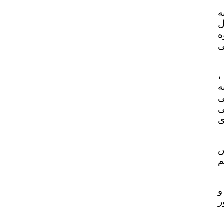
ه
ل
ه
ی
،
ه
ی
ی
ی برای
س
م
و
ر