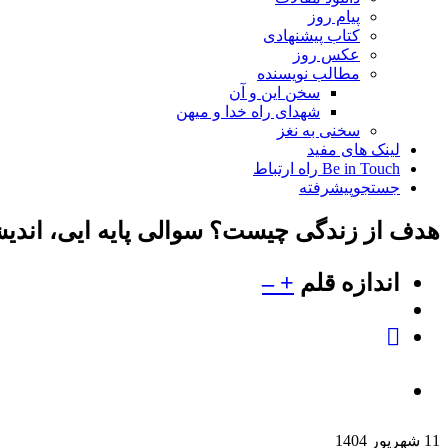
پیام روز
کتاب پیشنهادی
عکس روز
مطالب نویسنده
سخن این و آن
شهدای راه خدا و میهن
سخنی به نغز
لینک های مفید
Be in Touch راه ارتباط
جستجوپیشرفته
هدف از زندگی چیست؟ سوالی پایه ایی، اندیش
اندازه قلم
+
–
11 شهریور 1404