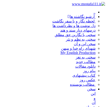
.
آرشیو نگاشته ها
لحظه نگار و با سفر نگاشت
دل نوشت ها و نظرداشت ها
درسهای دیار سند و هند
سخنی با نگارین حق مطلق
سخنی به نظم و نثر
سخن این و آن
شهدای راه خدا و میهن
My English Production
سخنی به نغز
مطالب جدید
دانلود مقالات
پیام روز
کتاب پیشنهادی
عکس روز
مطالب نویسنده
سخن
این
و
آن