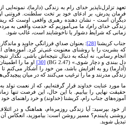
تعهد تزلزل‌ناپذیر خدای رام به زندگی (دارما)، نمونه‌ایی
فرمان پدرش، بر ادعای خود بر تخت سلطنت. فروتنی او 
دیگران است - نشان دهنده رهبری واقعی اوست که ریشه 
زندگی خدای رام)، ما می‌آموزیم که خدمت واقعی به مردم،
زمانی که شرایط دشوار یا ناخوشایند است، غالب شود.
جناب کریشنا
[28]
: بعنوان صدایِ فرزانگیِ جاوید و ماندگا
که بشریت را با روشنای معنویت غنی‌تر کرد. آموزه‌های او
انجام رسانی، نه اینکه به دنبال نتیجه‌اش باشی. نگذار نتیج
دل ببندی و دچار شوی.» (BG 2.47)
[30]
او ما را اطمینان
زندگی مدرنند و ما را ترغیب می‌کنند که در میان پیچیدگی‌ها
ما مورد عنایت خداوند قرار گرفته‌ایم، که از نعمت تولد
حقیقت نهایی را بیابیم. با این حال، این فرصت تنها زم
آموزه‌های جناب رام، کریشنا (خداوند) و خرد راهنمای خود 
از خود بپرسید: آیا زندگی روزمره‌ام، هماهنگ و در ائتلاف
روشنی پایبندم؟ مسیر روشن است: بیاموزید، انعکاس آن باش
تبدیل شوید.