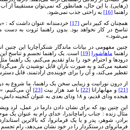
(رهایی). با این حال، همانطور که نمی‌توان مستقیماً از آ
راهنما
[16]
به راحتی جذب نمی‌شود.
همچنان که کبیر داس
[17]
خردمندانه عنوان داشت که : «بدو
تناسخ در کار نخواهد بود. بدون راهنما ثروت به دست
می‌شود.»
چنین مفهومی در بیانات ماندگار شنکرآچاریا این چنین ا
راهنما
ماهاشورا
[19]
است. یک راهنما تجسم و تناسخ این 
درودها و احترام خود را بداو تقدیم می‌کنم، یک راهنما م
تصفیه می‌کند و به صورت بارانِ قابل نوشیدن باز می‌گردان
تقطیر می‌کند، و آن را برای جوینده‌ی ارادتمند، قابل دس
از درون نورانیت و زیبایی سخن یک راهنما، ما شروع به د
[21]
و مهابهاراتا
[22]
با صد هزار بیت
[23]
آن می‌کنیم، «ه
هیجده ودای قدیم، و ۱۸ ودای بعدی به عنوان گنجینه دانش، صرفاً برای جستجوی فکری نیست، بلکه برای زندگی است.
این چنین بود که برای نشان دادن دارما در عمل، لرد ویش
مثال زنده : جناب راماچاندرا، خدای رام به عنوان یک موج
برادر، شوهر، پدر و یا یک فرمانروا، که بالاترین استان
فرمانروای درستکردار را در خود نشان می‌دهد، رام تجسم 