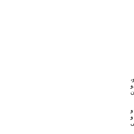
،
و
ن
و
و
ی