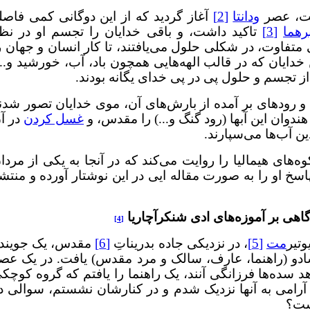
رفت، عصر
ودانتا
[2]
آغاز گردید که از این دوگانی کمی فاصل
رهما
[3]
تاکید داشت، و باقی خدایان را تجسم او در نظ
متفاوت، در شکلی حلول می‌یافتند، تا کار انسان و جهان ر
خدایان که در قالب الهه‌هایی همچون باد، آب، خورشید و...
 از تجسم و حلول پی در پی خدای یگانه بودند.
ن، و رودهای بر آمده از بارش‌های آن، موی خدایان تصور شدن
هندوان این آبها (رود گنگ و...) را مقدس، و
غسل کردن
در آ
ین آب‌ها می‌سپارند.
ه‌های هیمالیا را روایت می‌کند که در آنجا به یکی از مردا
خ او را به صورت مقاله ایی در این نوشتار آورده و منتش
هی بر آموزه‌های ادی شنکرآچاریا
[4]
وتیر
مت
[5]
، در نزدیکی جاده بدریناتِ
[6]
مقدس، یک جویند
سادو (راهنما، عارف، سالک و مرد مقدس) یافت. در یک عص
د سده‌ها فرزانگی آنند، یک راهنما را یافتم که گروه کوچک
 آرامی به آنها نزدیک شدم و در کنارشان نشستم، سوالی د
ست؟