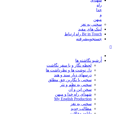
شهدای
راه
خدا
و
میهن
سخنی به نغز
لینک های مفید
Be in Touch راه ارتباط
جستجوپیشرفته
.
آرشیو نگاشته ها
لحظه نگار و با سفر نگاشت
دل نوشت ها و نظرداشت ها
درسهای دیار سند و هند
سخنی با نگارین حق مطلق
سخنی به نظم و نثر
سخن این و آن
شهدای راه خدا و میهن
My English Production
سخنی به نغز
مطالب جدید
دانلود مقالات