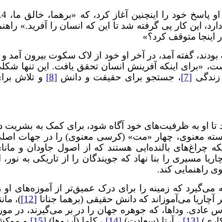
با احترام همین سوال را از آن راهنمای دینی پرسیدم، و او پا
رد، این کار پی گرفته شد تا این که انسان را آفرید.» راهنم
ر اینجا متوقف کرد؟»
دند، گفته آمد، در آخر او خود از لاک سکوت بیرون آمد و ب
شت، «برای اینکه آفرینش انسان تحقق یافت. این تنها شکل
ندگی
[7]
، جستجو برای حقیقت و دانش
[8]
و تلاش برا
 تا او به ظرفیت‌های خود آگاه شود، برای کمک به بشریت د
ه معنوی، چهار «مت» (کرسی معنوی) را در جهات اصل
لکه چراغ‌های بالنده‌ایی هستند که از اصول جاودان و مانا
یا مسیری را بنا نهاد که جویندگان را از تاریکی به نور، ا
ی راهنمایی کند.
ی‌گیرد که زمینه را برای درک عمیق‌تر از آموزه‌های او ر
 آچاریا می‌آموزاند که دانش حقیقی (برهما جنانا
[12]
)، مانن
 عادی. وداها، که جوهره جهان را در بر می‌گیرند، در مور
کاری)
[13]
، آرتا (سعادت)
[14]
، کاما (آرزوها)
[15]
و موکش