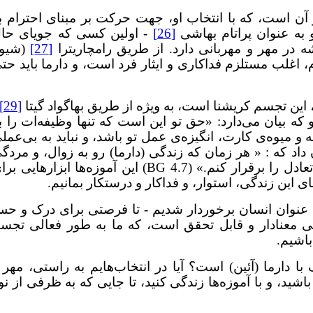
 از آن است، که با انتخاب او، جهت حرکت بر مبنای احترام ب
به عنوان پراتام بهاشی
[26]
- اولین کسی که جویای حا
در مهر و مهربانی دارد. از طریق رامچاریترا
[27]
(شیو
 اغلب مستلزم فداکاری و ایثار فرد است، و دارما باید حت
ر، این تجسم کریشنا است، به ویژه از طریق بهاگواد گیتا
[29]
 که بیان می‌دارد: «حق تو این است که تنها وظیفه‌ات را ب
ه‌ و میوه‌ی کارت، انگیزه‌ی عمل تو باشد، و نباید به بی‌عمل
 داد که : « هر زمان که زندگی (دارما) رو به زوال، و مردگ
(آدارما) رو به افزایش باشد، من خود را آشکار می‌کنم تا تعادل را برقرار کنم.» (BG 4.7) این آموزه‌ها ابزارهای
ی این زندگی، استوار، و فداکار و درستکار بمانیم.
 به عنوان انسان برخوردار شدیم - تا فرصتی برای درک و ح
انی معنادار و قابل تحقق است، که ما به طور فعالی تجس
باشیم.
 با دارما (آئین) است؟ آیا در انتخاب‌هایم به راستی، مهر 
ید، و با آموزه‌ها زندگی کنید، تا جایی که به ظرفی از نو