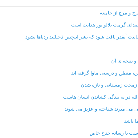
ت
رج و مرج از جامعه
0
 صدای گرمت تلالو نور هدایت است
0
یت آنقدر یافت شود که بشر اینچنین دَخیلبَند ردپاها نشود
0
0
و نتیجه ی آن
0
، منطق و درستی ماوا گرفته اند
0
زمخت زمستانی و تازه شدن
0
لله در به بندگی کشاندن انسان هاست
0
ی می میرند شناخته و عزیز می شوند
1
ا باشد
1
ست یا رسانه جناح خاص
1