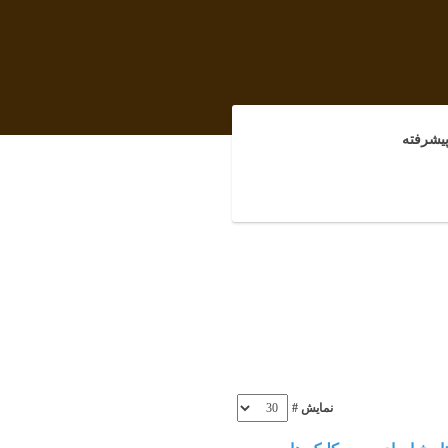
یشرفته
نمایش #