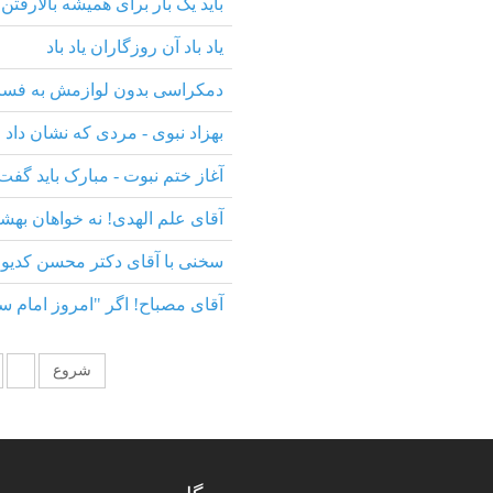
باید یک بار برای همیشه بالارفتن 
یاد باد آن روزگاران یاد باد
دمکراسی بدون لوازمش به فسا
بهزاد نبوی - مردی که نشان داد
آغاز ختم نبوت - مبارک باید گفت
آقای علم الهدی! نه خواهان بهشت
سخنی با آقای دکتر محسن کدیور م
آقای مصباح! اگر "امروز امام سر 
شروع