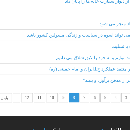
از دیوار سفارت خانه ها را پایان داد
1
1
د منجر می شود
1
 می تواند اسوه در سیاست و زندگی مسولین کشور باشد
1
 یا تسلیت
1
 توایم و نه خود را لایق شلاق می دانیم
1
نتقد عملکرد ج.ا.ایران و امام خمینی (ره)
1
از مدفن برآورَد و ببيند"
1
3
4
5
6
7
8
9
10
11
12
پایان