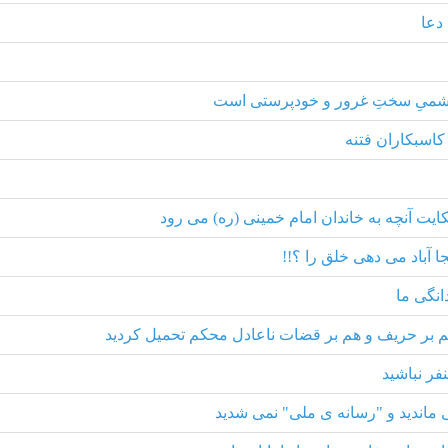
دعا
1
1
ریشمیِ سختِ غرور و خودپرستی است
1
کاسبکاران فتنه
1
1
ایت آنچه به خاندان امام خمینی (ره) می رود
1
 آباد می دهی خلق را ؟!!
1
انگی ما
1
م بر حریف و هم بر قضات ناعادل محکم تحمیل کردید
1
فر نباشید
1
ماندید و "رسانه ی ملی" نمی شدید
1