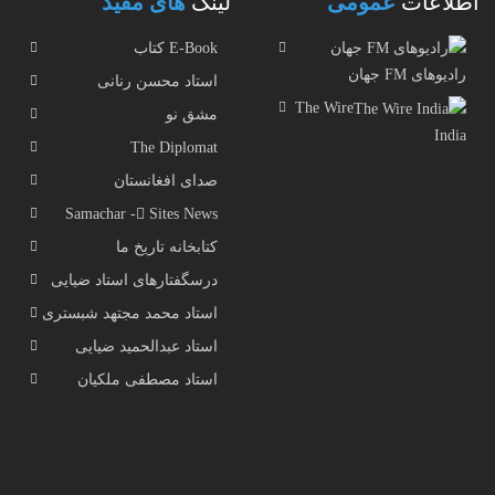
اطلاعات
عمومی
لینک
های مفید
E-Book کتاب
رادیوهای FM جهان
استاد محسن رنانی
The Wire
مشق نو
India
The Diplomat
صدای افغانستان
Samachar - ُSites News
کتابخانه تاریخ ما
درسگفتارهای استاد ضیایی
استاد محمد مجتهد شبستری
استاد عبدالحمید ضیایی
استاد مصطفی ملکیان