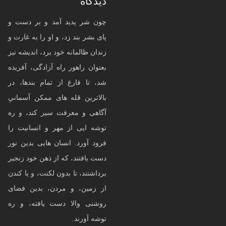
دیدگاه
چون شر پدید آمد و بر دست و
پای بشر بند زد، و او را به غارت و
زندان ظالمانه خود برد، اندیشه نیز
بعنوان راهور راه آزادگی، آفریده
شد، تا فارغ از تمام بندها، در
بالاترین قله های ممکن آسمانیِ
آگاهی و معرفت سیر کند، و ره
توشه ایی از مهر و انسانیت را
فرود آورد. انسان هایی بدین نور
دست یافتند، که از ذهن خود زنجیر
برداشتند، تا بدون لکنت، و یا کندن
از زمین، و مردن، بدین فضای
روشنی والا دست یافته، و ره
توشه آورند.