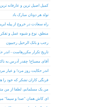
کمیل اصیل ترین و عارفانه ترین 
تولد هر دوتان مبارک باد
راه سعادت در خروج از پیله اب
منطق، نوع و شیوه عمل و تفکر 
رجب و بانک الرحیل رجبیون
تاریخ تکرار مکررهاست - اندر حک
آقای مصباح! چقدر آدرس به ناکجا
اندر حکایت روز مرد! و عیار مرد
فرنگی کاران تشکر که خود را ه
من یک مسلمانم، لطفا از من متن
ای کاش همان "صدا و سیما" می 