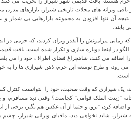
رم هستند، بافت قدیمی شهر شیراز را تخریب می کنند 
 باقی ویرانه های محلات تاریخی شیراز، بازارهای مدرن م
ا نتیجه آن تنها افزودن به مجموعه بازارهایی بی شمار و ب
 یابند،
 زمانی پیرامونش را آنقدر ویران کردند، که حرمی در اند
لگو در اینجا دوباره سازی و تکرار شده است، بافت قدیم
را اضافه می کنند، شاهچراغ فضای اطراف خود را می بلعد
 می رود، و طرح توسعه این حرم، ذهن شیرازی ها را به خو
 است.
رند، یک شیرازی که وقت صحبت، خود را نتوانست کنترل کند
خانه "زینت الملک قوامی" کجاست؟ وقتی دید مسافرم، و ب
 اضافه کرد، "برو، و حتما از آن عکس هم بگیر، برخی از ای
ه شیراز، شاید نخواهی دید، مافیای ویرانی شیراز، چشم ب