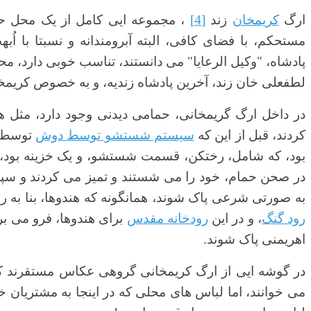
ارگ
کریمخان
زند
[4]
، مجموعه ایی کامل از یک محل حا
مستحکم، با فضای کافی، البته آبرومندانه و نسبتا با ا
پادشاه، "وکیل الرعایا" می دانستند، تناسب خوبی دارد، م
لطفعلی خان زند، آخرین پادشاه زندیه، و به خصوص کریم
در داخل ارگ گریمخانی، حمامی دیدنی وجود دارد، مثل 
کردند، قبل از این که
سیستم شستشو توسط دوش
توسط ف
بود، که شامل، رختکن، قسمت شستشو، و یک خزینه بود، 
در صحن حمام، خود را می شستند و تمیز می کردند و سپس
به صورتی شرعی پاک شوند، همانگونه که هندوها، بنا به ر
رود گنگ
، و در این
رودخانه مقدس
برای هندوها، فرو می برن
اهریمنی پاک شوند.
در گوشه ایی از ارگ کریمخانی گروهی عکاس مستقرند که 
می خوانند، اما لباس های محلی که در اینجا به مشتریان خ