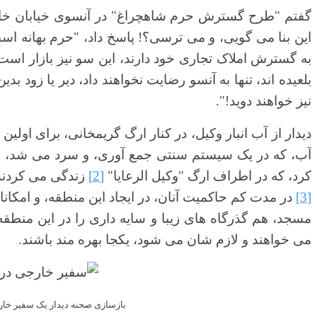
گفتم "طرح گسترش حرم شاهچراغ" در آنسوی خیابان خان ز
این بنا می گویی، و می ترسی؟! پاسخ داد، "حرم بهانه ا
به گسترش املاک تجاری خود دارند، این سو نیز بازار است، پ
بلعیده اند، تنها به آنسو رضایت نخواهند داد، دیر یا زود 
نیز خواهند دوید!".
دیدار از آب انبار وکیل، در کنار ارگ گریمخانی، برای اولین 
آب، که در یک سیستم سنتی جمع آوری، و سرد می شد، و 
کرد، که در اطراف ارگ "وکیل الرعایا"
[2]
زندگی می کردند، 
[3]
در مدت کم حاکمیت آنان، در ایجاد این منطقه، و امکان
مسجد، هم گذرگاه های زیبا و سایه داری را در این منطقه 
می خواهند و لازم شان می شود، یکجا بهره مند باشند.
بازسازی صحنه دیدار یک سفیر خار