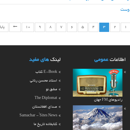
دوست
1
2
3
4
5
6
7
8
9
10
پایا
اطلاعات
عمومی
لینک
های مفید
E-Book کتاب
استاد محسن رنانی
مشق نو
The Diplomat
رادیوهای FM جهان
صدای افغانستان
Samachar - ُSites News
کتابخانه تاریخ ما