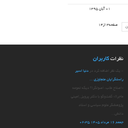
01 آبان 1395
صفحه3 از14
ن
نظرات
کاربران
- یک نظر اضافه کرد در
دنیا اسیر
راستگرایان متجاوزی‌ ...
«اصلاح طلب، اصولگرا؟ دیگه تمومه
ماجرا!» گفت‌وگو با دکتر پرویز_امینی
پژوهشگر علوم سیاسی و استاد
دانش...
جمعه, 16 مرداد 1405 02:35