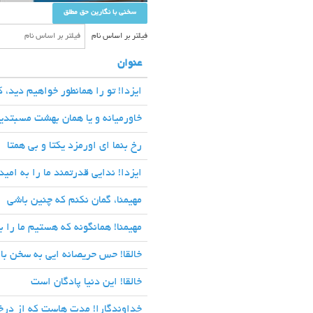
سخنی با نگارین حق مطلق
فیلتر بر اساس نام
عنوان
ایزدا! تو را همانطور خواهیم دید، ک
خاورمیانه و یا همان بهشت مسبتدی
رخ بنما ای اورمزد یکتا و بی همتا
ایزدا! ندایی قدرتمند ما را به امید
مهیمنا، گمان نکنم که چنین باشی
مهیمنا! همانگونه که هستیم ما را بپ
خالقا! حس حریصانه ایی به سخن با 
خالقا! این دنیا پادگان است
خداوندگارا! مدت هاست که از در